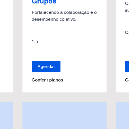
Grupos
C
s
Fortalecendo a colaboração e o
desempenho coletivo.
C
1 h
Agendar
Conferir planos
C