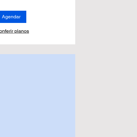
Agendar
onferir planos