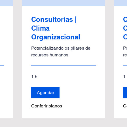
Consultorias |
C
Clima
C
Organizacional
O
Potencializando os pilares de
P
recursos humanos.
r
1 h
1
Agendar
Conferir planos
C