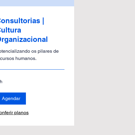
onsultorias |
ultura
rganizacional
otencializando os pilares de
ecursos humanos.
 h
Agendar
onferir planos