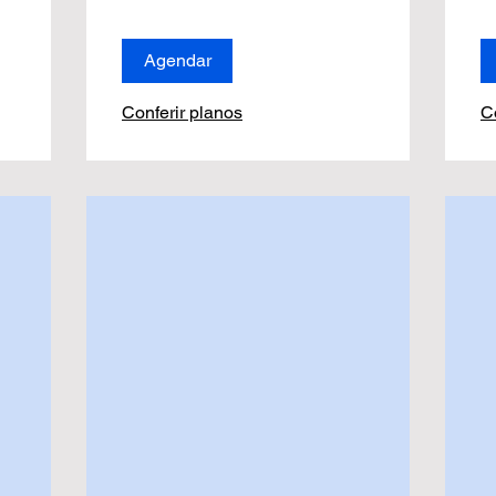
Agendar
Conferir planos
C