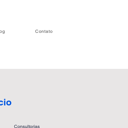
og
Contato
cio
Consultorias