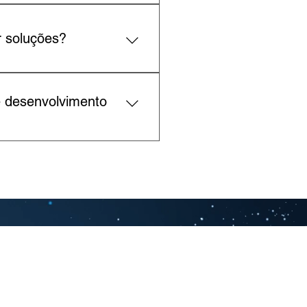
gratuito. Clique abaixo para
r soluções?
des do cliente.
e desenvolvimento
cações em Coaching, uma em
einamentos interativos, além
anizacional. É associada à
denciamento pela ICF, nível
FAQ