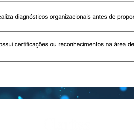
ateriais estão disponíveis na seção de blog do site, com acesso 
g:
realiza diagnósticos organizacionais antes de propo
serviços começam com um diagnóstico detalhado das necessida
possui certificações ou reconhecimentos na área d
al especialista da Claritas e sua fundadora tem várias certifi
t e no método TBR - Training from the back of the room, para tr
riência comprovada na área de Desenvolvimento Humano e Org
Coaching Federation - ICF e encontra-se em em processo de cre
onal Certified Coach.