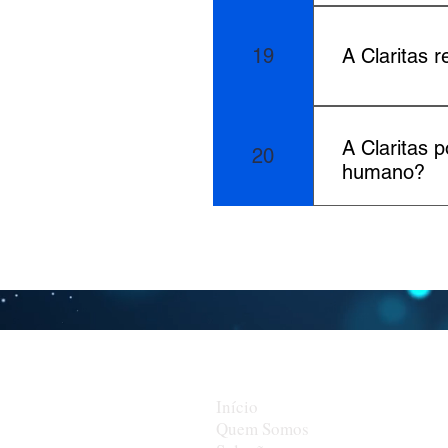
Os artigos e m
acessar ao Blo
19
A Claritas 
Sim, todos os 
A Claritas 
20
humano?
Sim, a princip
Mentoria Rocke
de ampla expe
International 
PCC - Professi
Início
Quem Somos