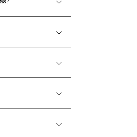
tas?
na página de contato. Se
ra entender necessidades da
 reunião, que se aprovada,
, mas temos experiência em
ecessidade do cliente.