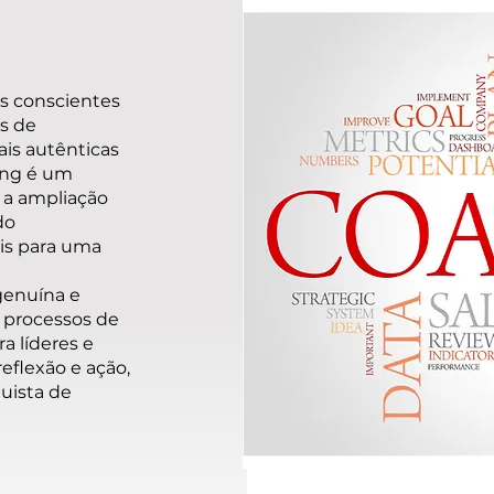
is conscientes
es de
is autênticas
hing é um
 a ampliação
do
is para uma
genuína e
 processos de
a líderes e
eflexão e ação,
uista de