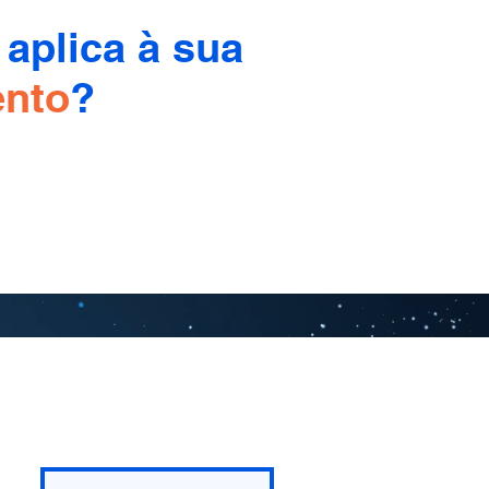
aplica à sua
ento
?
FAQ