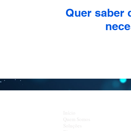
Quer saber q
nece
Início
Quem Somos
Soluções