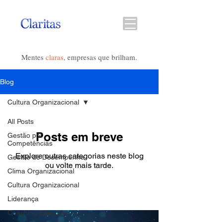
Mentes
claras
, empresas que brilham.
Blog
Cultura Organizacional
All Posts
Posts em breve
Gestão por
Competências
Explore outras categorias neste blog
Gestão de Desempenho
ou volte mais tarde.
Clima Organizacional
Cultura Organizacional
Liderança
Coaching Executivo