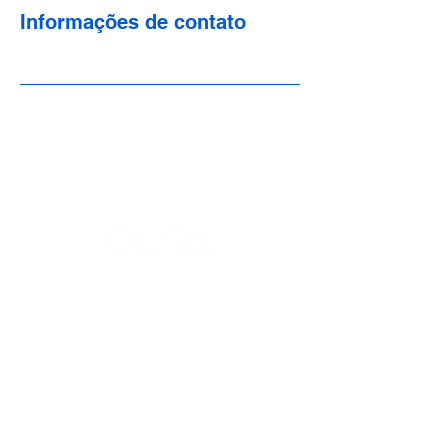
Informações de contato
DESENVOLVIMENTO
HUMANO E ORGANIZACIONAL
@dealcantarawelza
Linkedin