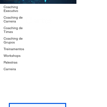
Liderança
Coaching
Executivo
Coaching de
Carreira
Coaching de
DESENVOLVIMENTO
Times
HUMANO E ORGANIZACIONAL
Coaching de
Grupos
@dealcantarawelza
Treinamentos
Workshops
Palestras
Linkedin
Carreira
FAQ