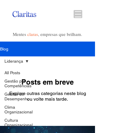
Mentes
claras
, empresas que brilham.
Blog
Liderança
All Posts
Posts em breve
Gestão por
Competências
Explore outras categorias neste blog
Gestão de
ou volte mais tarde.
Desempenho
Clima
Organizacional
Cultura
Organizacional